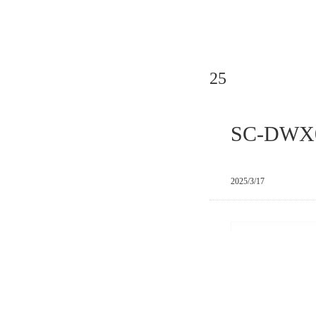
25
SC-DWX
2025/3/17