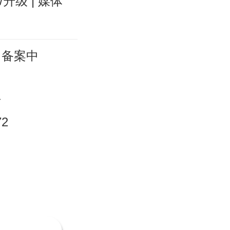
/升级
|
媒体
备案中
号
72